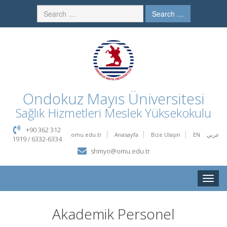
Search …
Ondokuz Mayıs Üniversitesi
Sağlık Hizmetleri Meslek Yüksekokulu
+90 362 312
omu.edu.tr
Anasayfa
Bize Ulaşın
EN
عربي
1919 / 6332-6334
shmyo@omu.edu.tr
Toggle
naviga
Akademik Personel