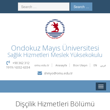
Search …
Ondokuz Mayıs Üniversitesi
Sağlık Hizmetleri Meslek Yüksekokulu
+90 362 312
omu.edu.tr
Anasayfa
Bize Ulaşın
EN
عربي
1919 / 6332-6334
shmyo@omu.edu.tr
Toggle
naviga
Dişçilik Hizmetleri Bölümü