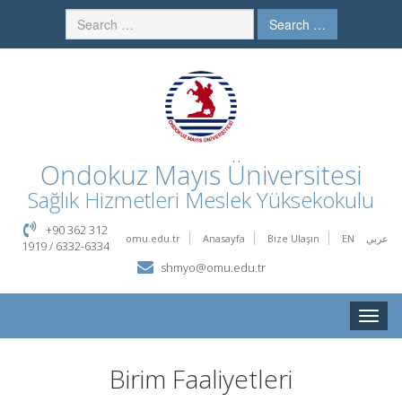
Search …
Ondokuz Mayıs Üniversitesi
Sağlık Hizmetleri Meslek Yüksekokulu
+90 362 312
omu.edu.tr
Anasayfa
Bize Ulaşın
EN
عربي
1919 / 6332-6334
shmyo@omu.edu.tr
Toggle
naviga
Birim Faaliyetleri