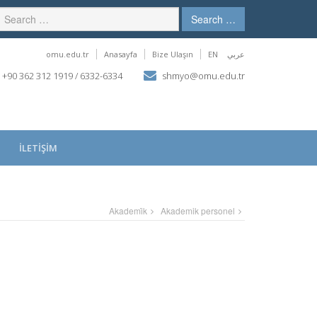
Search …
omu.edu.tr
Anasayfa
Bize Ulaşın
EN
عربي
+90 362 312 1919 / 6332-6334
shmyo@omu.edu.tr
İLETİŞİM
Akademi̇k
Akademik personel