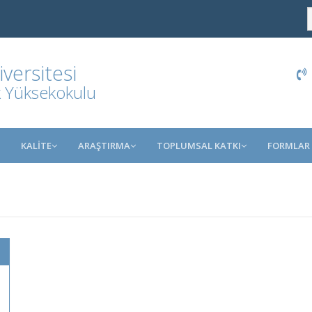
ersitesi
k Yüksekokulu
KALİTE
ARAŞTIRMA
TOPLUMSAL KATKI
FORMLAR