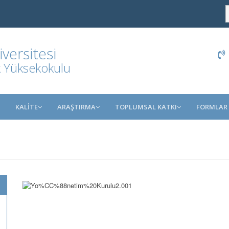
ersitesi
k Yüksekokulu
KALİTE
ARAŞTIRMA
TOPLUMSAL KATKI
FORMLAR