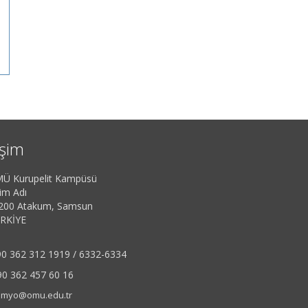
işim
Ü Kurupelit Kampüsü
im Adı
200 Atakum, Samsun
RKİYE
0 362 312 1919 / 6332-6334
0 362 457 60 16
hmyo@omu.edu.tr