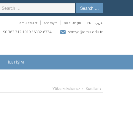
Search …
omu.edu.tr
Anasayfa
Bize Ulaşın
EN
عربي
+90 362 312 1919 / 6332-6334
shmyo@omu.edu.tr
İLETİŞİM
Yüksekokulumuz
Kurullar