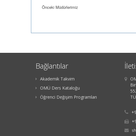
Önceki Müdürlerimiz
Bağlantılar
İlet
Akademik Takvim
OM
Bir
OMÜ Ders Kataloğu
55
Öğrenci Değişim Programları
TÜ
+9
+9
s