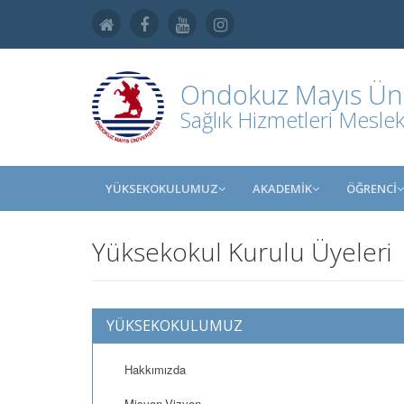
Ondokuz Mayıs Üniv
Sağlık Hizmetleri Mesle
YÜKSEKOKULUMUZ
AKADEMİK
ÖĞRENCİ
Yüksekokul Kurulu Üyeleri
YÜKSEKOKULUMUZ
Hakkımızda
Misyon-Vizyon