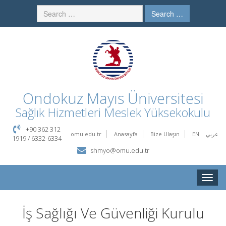
Search …
Ondokuz Mayıs Üniversitesi
Sağlık Hizmetleri Meslek Yüksekokulu
+90 362 312
omu.edu.tr
Anasayfa
Bize Ulaşın
EN
عربي
1919 / 6332-6334
shmyo@omu.edu.tr
Toggle
naviga
İş Sağlığı Ve Güvenliği Kurulu