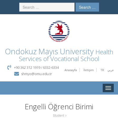
Search …
Ondokuz Mayıs University
Health
Services of Vocational School
+90 362 312 1919 / 6332-6334
Anasayfa
İletişim
TR
عربي
shmyo@omu.edu.tr
Toggle
naviga
Engelli Öğrenci Birimi
Student